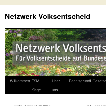
Netzwerk Volksentscheid
Willkommen
ESM
Über
Rechtsgrundl.
Gesetze
Springe
Klage
uns
zum
Inhalt
←
Radio Moppi 24,12,2015
84. Tagesen