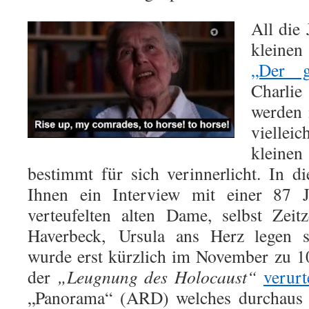
All die 
kleine
„Der g
Charlie
werden 
viellei
klein
bestimmt für sich verinnerlicht. In 
Ihnen ein Interview mit einer
87
Ja
verteufelten alten Dame, selbst Zeit
Haverbeck, Ursula ans Herz legen s
wurde erst kürzlich im November zu 
der
„Leugnung des Holocaust“
verurt
„Panorama“ (ARD) welches durchaus f