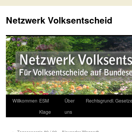
Netzwerk Volksentscheid
Willkommen
ESM
Über
Rechtsgrundl.
Gesetze
Springe
Klage
uns
zum
Inhalt
←
Tagesenergie 89 / 90 – Alexander Wagandt