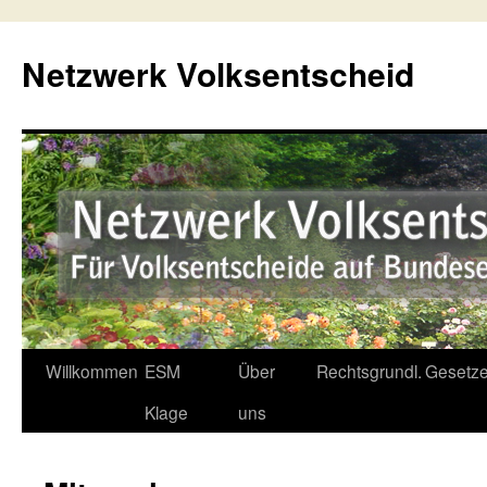
Netzwerk Volksentscheid
Willkommen
ESM
Über
Rechtsgrundl.
Gesetze
Springe
Klage
uns
zum
Inhalt