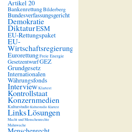
Artikel 20
Bankenrettung
Bilderberg
Bundesverfassungsgericht
Demokratie
Diktatur
ESM
EU-Rettungspaket
EU-
Wirtschaftsregierung
Eurorettung
Freie Energie
GEZ
Gesetzentwurf
Grundgesetz
Internationalen
Währungsfonds
Interview
Klartext
Kontrollstaat
Konzernmedien
Kulturstudio
Kulturstudio Klartext
Links
Lösungen
Macht und Menschenrechte
Mahnwache
Menschenrecht