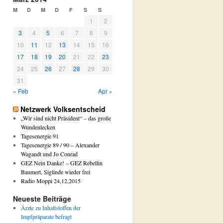
e
M
D
M
D
F
S
S
r
1
2
N
3
4
5
6
7
8
9
W
V
10
11
12
13
14
15
16
A
17
18
19
20
21
22
23
r
24
25
26
27
28
29
30
t
i
31
k
« Feb
Apr »
e
l
Netzwerk Volksentscheid
a
„Wir sind nicht Präsident“ – das große
r
Wundenlecken
c
Tagesenergie 91
h
Tagesenergie 89 / 90 – Alexander
i
Wagandt und Jo Conrad
v
GEZ Nein Danke! – GEZ Rebellin
Baumert, Siglinde wieder frei
Radio Moppi 24,12,2015
Neueste Beiträge
Ärzte zu Inhaltstoffen der
Impfpräparate befragt