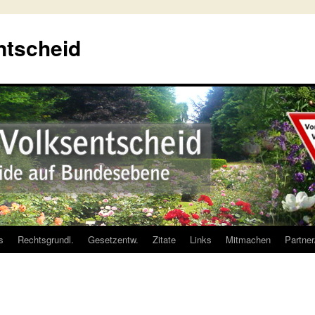
ntscheid
s
Rechtsgrundl.
Gesetzentw.
Zitate
Links
Mitmachen
Partne