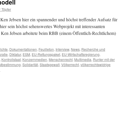
modell
r Töpfer
en Jebsen hier ein spannender und höchst treffender Aufsatz für
er sein höchst sehenswertes Webprojekt mit interessanten
. Ken Jebsen arbeitete beim RBB (einem Öffentlich-Rechtlichem)
ichte
,
Dokumentationen
,
Feuilleton
,
Interview
,
News
,
Recherche und
ratie
,
Diktatur
,
ESM
,
EU-Rettungspaket
,
EU-Wirtschaftsregierung
,
,
Kontrollstaat
,
Konzernmedien
,
Menschenrecht
,
Multimedia
,
Runter mit der
stbestimmung
,
Solidarität
,
Staatsgewalt
,
Völkerrecht
,
völkerrechtswidrige
e