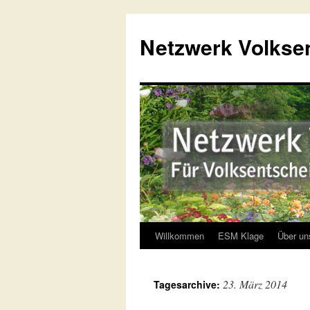
Netzwerk Volkse
Willkommen
ESM Klage
Über un
Springe
zum
23. März 2014
Tagesarchive:
Inhalt