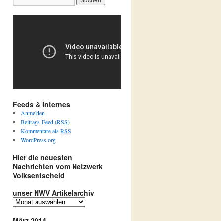
Feeds & Internes
Anmelden
Beitrags-Feed (
RSS
)
Kommentare als
RSS
WordPress.org
Hier die neuesten
Nachrichten vom Netzwerk
Volksentscheid
unser NWV Artikelarchiv
u
n
März 2014
s