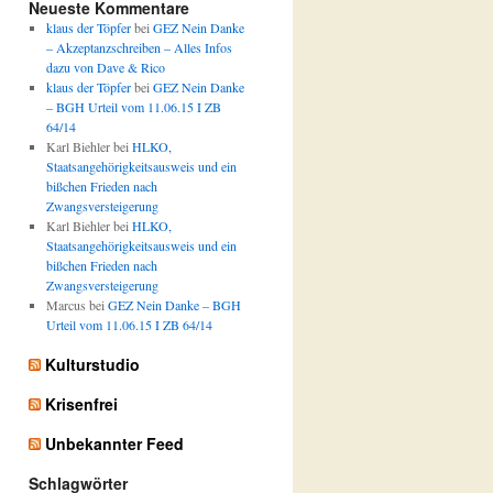
Neueste Kommentare
klaus der Töpfer
bei
GEZ Nein Danke
– Akzeptanzschreiben – Alles Infos
dazu von Dave & Rico
klaus der Töpfer
bei
GEZ Nein Danke
– BGH Urteil vom 11.06.15 I ZB
64/14
Karl Biehler
bei
HLKO,
Staatsangehörigkeitsausweis und ein
bißchen Frieden nach
Zwangsversteigerung
Karl Biehler
bei
HLKO,
Staatsangehörigkeitsausweis und ein
bißchen Frieden nach
Zwangsversteigerung
Marcus
bei
GEZ Nein Danke – BGH
Urteil vom 11.06.15 I ZB 64/14
Kulturstudio
Krisenfrei
Unbekannter Feed
Schlagwörter