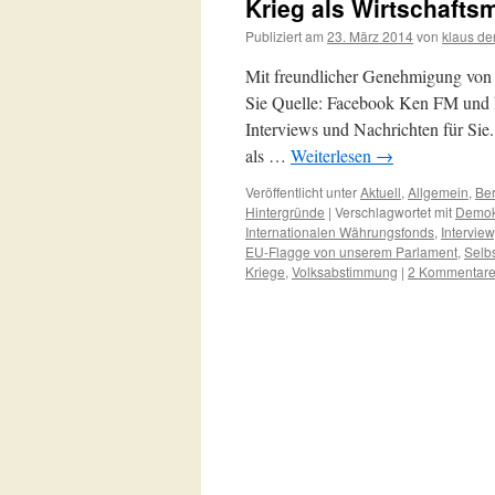
Krieg als Wirtschafts
Publiziert am
23. März 2014
von
klaus de
Mit freundlicher Genehmigung von K
Sie Quelle: Facebook Ken FM und hi
Interviews und Nachrichten für Sie
als …
Weiterlesen
→
Veröffentlicht unter
Aktuell
,
Allgemein
,
Ber
Hintergründe
|
Verschlagwortet mit
Demok
Internationalen Währungsfonds
,
Interview
EU-Flagge von unserem Parlament
,
Selb
Kriege
,
Volksabstimmung
|
2 Kommentar