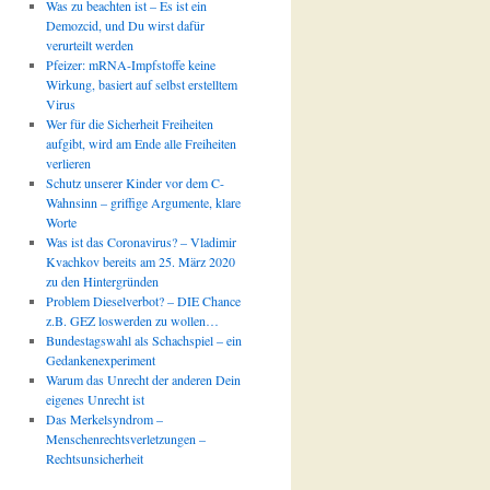
Was zu beachten ist – Es ist ein
Demozcid, und Du wirst dafür
verurteilt werden
Pfeizer: mRNA-Impfstoffe keine
Wirkung, basiert auf selbst erstelltem
Virus
Wer für die Sicherheit Freiheiten
aufgibt, wird am Ende alle Freiheiten
verlieren
Schutz unserer Kinder vor dem C-
Wahnsinn – griffige Argumente, klare
Worte
Was ist das Coronavirus? – Vladimir
Kvachkov bereits am 25. März 2020
zu den Hintergründen
Problem Dieselverbot? – DIE Chance
z.B. GEZ loswerden zu wollen…
Bundestagswahl als Schachspiel – ein
Gedankenexperiment
Warum das Unrecht der anderen Dein
eigenes Unrecht ist
Das Merkelsyndrom –
Menschenrechtsverletzungen –
Rechtsunsicherheit