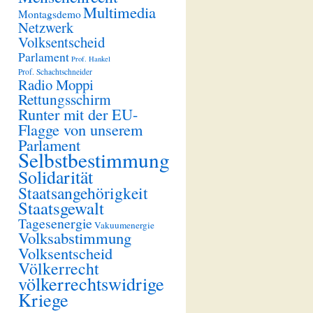
Multimedia
Montagsdemo
Netzwerk
Volksentscheid
Parlament
Prof. Hankel
Prof. Schachtschneider
Radio Moppi
Rettungsschirm
Runter mit der EU-
Flagge von unserem
Parlament
Selbstbestimmung
Solidarität
Staatsangehörigkeit
Staatsgewalt
Tagesenergie
Vakuumenergie
Volksabstimmung
Volksentscheid
Völkerrecht
völkerrechtswidrige
Kriege