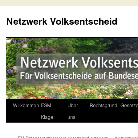
Netzwerk Volksentscheid
Willkommen
ESM
Über
Rechtsgrundl.
Gesetze
Springe
Klage
uns
zum
Inhalt
←
EU-Datenschutzverordnungsentwurf entpuppt
Abstimmun