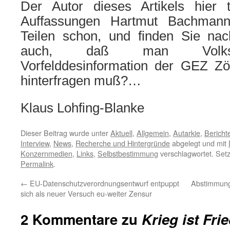
Der Autor dieses Artikels hier t
Auffassungen Hartmut Bachmann
Teilen schon, und finden Sie nac
auch, daß man Volksen
Vorfelddesinformation der GEZ Zög
hinterfragen muß?…
Klaus Lohfing-Blanke
Dieser Beitrag wurde unter
Aktuell
,
Allgemein
,
Autarkie
,
Bericht
Interview
,
News
,
Recherche und Hintergründe
abgelegt und mit
Konzernmedien
,
Links
,
Selbstbestimmung
verschlagwortet. Set
Permalink
.
←
EU-Datenschutzverordnungsentwurf entpuppt
Abstimmun
sich als neuer Versuch eu-weiter Zensur
2 Kommentare zu
Krieg ist Frie