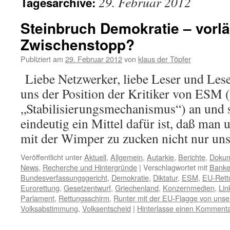
29. Februar 2012
Tagesarchive:
Steinbruch Demokratie – vorlä
Zwischenstopp?
Publiziert am
29. Februar 2012
von
klaus der Töpfer
Liebe Netzwerker, liebe Leser und Lese
uns der Position der Kritiker von ESM
„Stabilisierungsmechanismus“) an und 
eindeutig ein Mittel dafür ist, daß man
mit der Wimper zu zucken nicht nur u
Veröffentlicht unter
Aktuell
,
Allgemein
,
Autarkie
,
Berichte
,
Dokum
News
,
Recherche und Hintergründe
|
Verschlagwortet mit
Banke
Bundesverfassungsgericht
,
Demokratie
,
Diktatur
,
ESM
,
EU-Rett
Eurorettung
,
Gesetzentwurf
,
Griechenland
,
Konzernmedien
,
Lin
Parlament
,
Rettungsschirm
,
Runter mit der EU-Flagge von uns
Volksabstimmung
,
Volksentscheid
|
Hinterlasse einen Komment