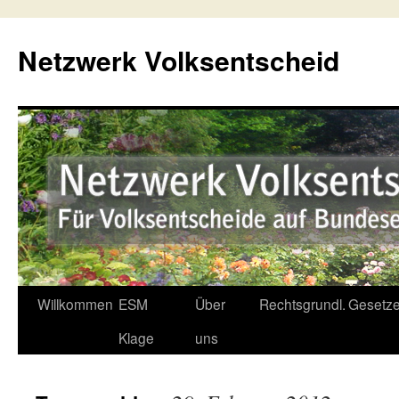
Netzwerk Volksentscheid
Willkommen
ESM
Über
Rechtsgrundl.
Gesetze
Springe
Klage
uns
zum
Inhalt