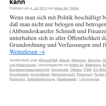
kann
Publiziert am
4. Juli 2013
von
klaus der Töpfer
Wenn man sich mit Politik beschäftigt
daß man nicht nur belogen und betrogen
(Altbundeskanzler Schmidt und Finanzm
unterhalten sich in aller Öffentlichkeit 
Grundordnung und Verfassungen und f
Weiterlesen
→
Veröffentlicht unter
#StoppESM
,
Aktuell
,
Allgemein
,
Berichte
,
Do
und Hintergründe
|
Verschlagwortet mit
Artikel 20
,
Bilderberg
,
B
Bundesverfassungsgericht
,
Demokratie
,
Diktatur
,
ESM
,
EU-Wirt
Grundgesetz
,
Kontrollstaat
,
Menschenrecht
,
Parlament
,
Runter 
Parlament
,
Selbstbestimmung
,
Staatsgewalt
|
1 Kommentar