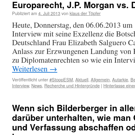
Europarecht, J.P. Morgan vs. 
Publiziert am
4. Juli 2013
von
klaus der Töpfer
Heute, Donnerstag, den 06.06.2013 um 
Interview mit seine Exzellenz die Botsc
Deutschland Frau Elizabeth Salguero Ca
Anlass zur Erzwungenen Landung von P
zu Diplomatenrechten so wie ein Inter
Weiterlesen
→
Veröffentlicht unter
#StoppESM
,
Aktuell
,
Allgemein
,
Autarkie
,
Be
Interview
,
News
,
Recherche und Hintergründe
|
Hinterlasse ein
Wenn sich Bilderberger in aller
darüber unterhalten, wie ma
und Verfassung abschaffen od