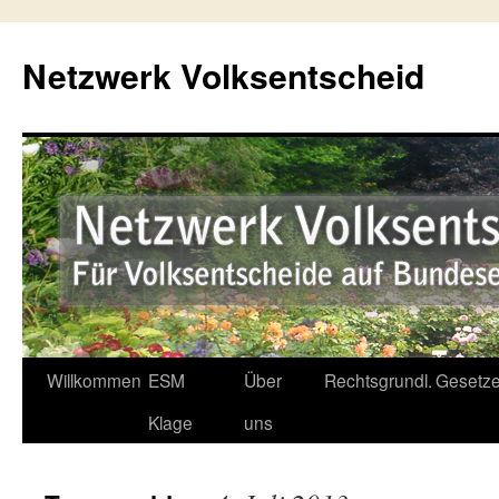
Netzwerk Volksentscheid
Willkommen
ESM
Über
Rechtsgrundl.
Gesetze
Springe
Klage
uns
zum
Inhalt