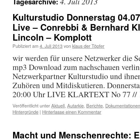
4. Juli 2013
Tagesarchive:
Kulturstudio Donnerstag 04.07
Live – Conrebbi & Bernhard K
Lincoln – Komplott
Publiziert am
4. Juli 2013
von
klaus der Töpfer
wir werden für unsere Netzwerker die S
mp3 Download zum nachschauen verlin
Netzwerkpartner Kulturstudio und ihne
Zuhören und Mitdiskutieren. Donnerstag
20:00 Uhr LIVE KLARTEXT No 77 //
Veröffentlicht unter
Aktuell
,
Autarkie
,
Berichte
,
Dokumentatione
Hintergründe
|
Hinterlasse einen Kommentar
Macht und Menschenrechte: E