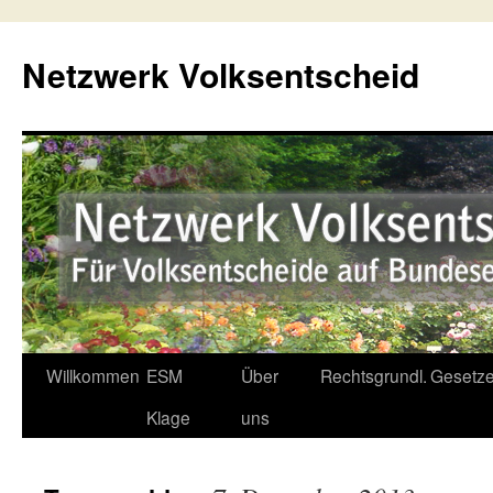
Netzwerk Volksentscheid
Willkommen
ESM
Über
Rechtsgrundl.
Gesetze
Springe
Klage
uns
zum
Inhalt