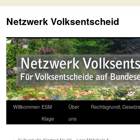
Netzwerk Volksentscheid
Willkommen
ESM
Über
Rechtsgrundl.
Gesetze
Springe
Klage
uns
zum
Inhalt
←
Kulturstudio Klartext No 92 – Lars Mährholz &