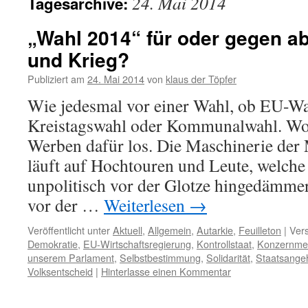
24. Mai 2014
Tagesarchive:
„Wahl 2014“ für oder gegen ab
und Krieg?
Publiziert am
24. Mai 2014
von
klaus der Töpfer
Wie jedesmal vor einer Wahl, ob EU-Wa
Kreistagswahl oder Kommunalwahl. Woc
Werben dafür los. Die Maschinerie de
läuft auf Hochtouren und Leute, welche 
unpolitisch vor der Glotze hingedämmer
vor der …
Weiterlesen
→
Veröffentlicht unter
Aktuell
,
Allgemein
,
Autarkie
,
Feuilleton
|
Vers
Demokratie
,
EU-Wirtschaftsregierung
,
Kontrollstaat
,
Konzernme
unserem Parlament
,
Selbstbestimmung
,
Solidarität
,
Staatsangeh
Volksentscheid
|
Hinterlasse einen Kommentar