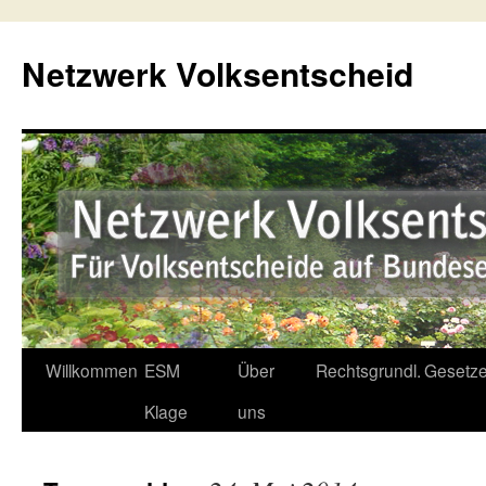
Netzwerk Volksentscheid
Willkommen
ESM
Über
Rechtsgrundl.
Gesetze
Springe
Klage
uns
zum
Inhalt