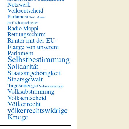
Netzwerk
Volksentscheid
Parlament
Prof. Hankel
Prof. Schachtschneider
Radio Moppi
Rettungsschirm
Runter mit der EU-
Flagge von unserem
Parlament
Selbstbestimmung
Solidarität
Staatsangehörigkeit
Staatsgewalt
Tagesenergie
Vakuumenergie
Volksabstimmung
Volksentscheid
Völkerrecht
völkerrechtswidrige
Kriege