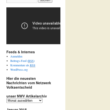
Feeds & Internes
Anmelden
Beitrags-Feed (
RSS
)
Kommentare als
RSS
WordPress.org
Hier die neuesten
Nachrichten vom Netzwerk
Volksentscheid
unser NWV Artikelarchiv
u
n
Januar 2015
s