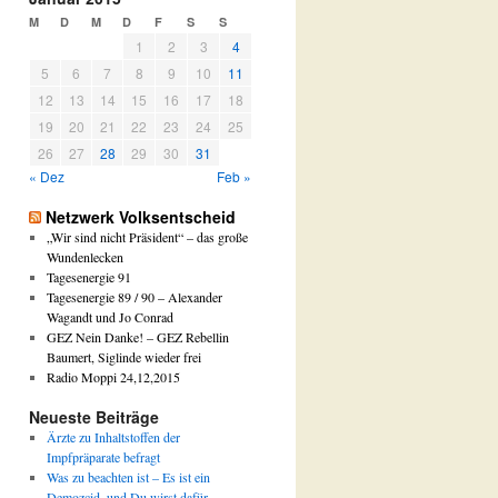
e
M
D
M
D
F
S
S
r
1
2
3
4
N
5
6
7
8
9
10
11
W
V
12
13
14
15
16
17
18
A
19
20
21
22
23
24
25
r
26
27
28
29
30
31
t
« Dez
Feb »
i
k
Netzwerk Volksentscheid
e
l
„Wir sind nicht Präsident“ – das große
a
Wundenlecken
r
Tagesenergie 91
c
Tagesenergie 89 / 90 – Alexander
h
Wagandt und Jo Conrad
i
GEZ Nein Danke! – GEZ Rebellin
v
Baumert, Siglinde wieder frei
Radio Moppi 24,12,2015
Neueste Beiträge
Ärzte zu Inhaltstoffen der
Impfpräparate befragt
Was zu beachten ist – Es ist ein
Demozcid, und Du wirst dafür