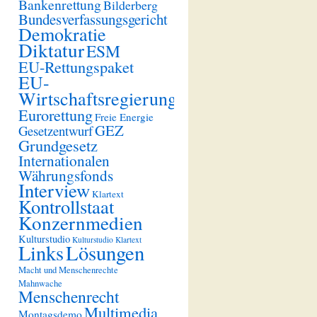
Bankenrettung
Bilderberg
Bundesverfassungsgericht
Demokratie
Diktatur
ESM
EU-Rettungspaket
EU-
Wirtschaftsregierung
Eurorettung
Freie Energie
GEZ
Gesetzentwurf
Grundgesetz
Internationalen
Währungsfonds
Interview
Klartext
Kontrollstaat
Konzernmedien
Kulturstudio
Kulturstudio Klartext
Links
Lösungen
Macht und Menschenrechte
Mahnwache
Menschenrecht
Multimedia
Montagsdemo