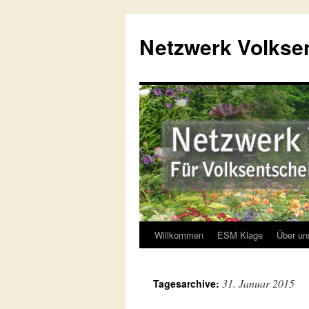
Netzwerk Volkse
Willkommen
ESM Klage
Über un
Springe
zum
31. Januar 2015
Tagesarchive:
Inhalt