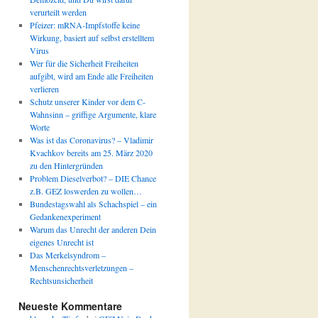
verurteilt werden
Pfeizer: mRNA-Impfstoffe keine
Wirkung, basiert auf selbst erstelltem
Virus
Wer für die Sicherheit Freiheiten
aufgibt, wird am Ende alle Freiheiten
verlieren
Schutz unserer Kinder vor dem C-
Wahnsinn – griffige Argumente, klare
Worte
Was ist das Coronavirus? – Vladimir
Kvachkov bereits am 25. März 2020
zu den Hintergründen
Problem Dieselverbot? – DIE Chance
z.B. GEZ loswerden zu wollen…
Bundestagswahl als Schachspiel – ein
Gedankenexperiment
Warum das Unrecht der anderen Dein
eigenes Unrecht ist
Das Merkelsyndrom –
Menschenrechtsverletzungen –
Rechtsunsicherheit
Neueste Kommentare