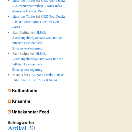
klaus der Töpfer
bei
GEZ Nein Danke
– Akzeptanzschreiben – Alles Infos
dazu von Dave & Rico
klaus der Töpfer
bei
GEZ Nein Danke
– BGH Urteil vom 11.06.15 I ZB
64/14
Karl Biehler
bei
HLKO,
Staatsangehörigkeitsausweis und ein
bißchen Frieden nach
Zwangsversteigerung
Karl Biehler
bei
HLKO,
Staatsangehörigkeitsausweis und ein
bißchen Frieden nach
Zwangsversteigerung
Marcus
bei
GEZ Nein Danke – BGH
Urteil vom 11.06.15 I ZB 64/14
Kulturstudio
Krisenfrei
Unbekannter Feed
Schlagwörter
Artikel 20