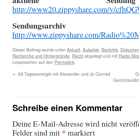
aktuelle Sendung
http://www20.zippyshare.com/v/cfhQGW
Sendungsarchiv
http://www.zippyshare.com/Radio%2
Dieser Beitrag wurde unter
Aktuell
,
Autarkie
,
Berichte
,
Dokument
Recherche und Hintergründe
,
Recht
abgelegt und mit
Radio Mo
Lesezeichen auf den
Permalink
.
←
69.Tagesenergie mit Alexander und Jo Conrad
G
Gerichtsvoll
Schreibe einen Kommentar
Deine E-Mail-Adresse wird nicht veröffe
*
Felder sind mit
markiert