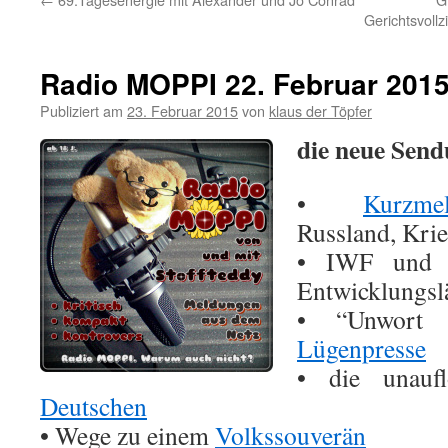
Gerichtsvoll
Radio MOPPI 22. Februar 201
Publiziert am
23. Februar 2015
von
klaus der Töpfer
die neue Send
•
Kurzm
Russland, Kri
• IWF und d
Entwicklungsl
• “Unwort 
Lügenpresse
• die unauf
Deutschen
• Wege zu einem
Volkssouverän