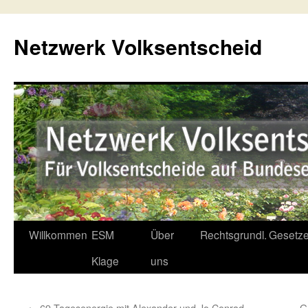
Netzwerk Volksentscheid
Willkommen
ESM
Über
Rechtsgrundl.
Gesetze
Springe
Klage
uns
zum
Inhalt
←
69.Tagesenergie mit Alexander und Jo Conrad
G