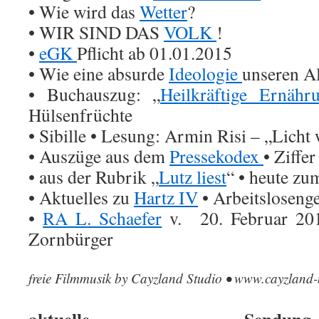
• Wie wird das
Wetter
?
• WIR SIND DAS
VOLK
!
•
eGK
Pflicht ab 01.01.2015
• Wie eine absurde
Ideologie
unseren Al
• Buchauszug: „
Heilkräftige Ernähr
Hülsenfrüchte
• Sibille • Lesung: Armin Risi – „Licht 
• Auszüge aus dem
Pressekodex
• Ziffer
• aus der Rubrik „
Lutz liest
“ • heute z
• Aktuelles zu
Hartz IV
• Arbeitslosenge
•
RA L. Schaefer
v. 20. Februar 2015
Zornbürger
freie Filmmusik by Cayzland Studio • www.cayzland-