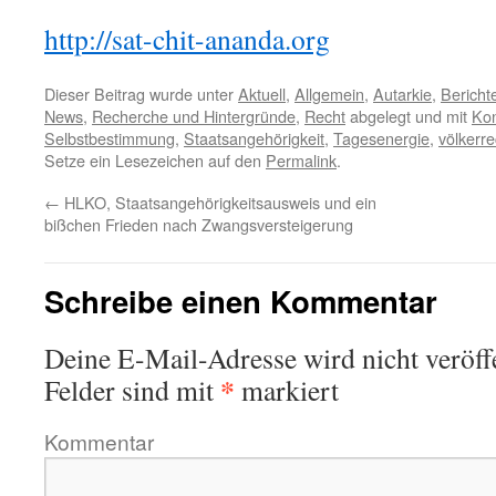
http://sat-chit-ananda.org
Dieser Beitrag wurde unter
Aktuell
,
Allgemein
,
Autarkie
,
Bericht
News
,
Recherche und Hintergründe
,
Recht
abgelegt und mit
Ko
Selbstbestimmung
,
Staatsangehörigkeit
,
Tagesenergie
,
völkerre
Setze ein Lesezeichen auf den
Permalink
.
←
HLKO, Staatsangehörigkeitsausweis und ein
bißchen Frieden nach Zwangsversteigerung
Schreibe einen Kommentar
Deine E-Mail-Adresse wird nicht veröffe
*
Felder sind mit
markiert
Kommentar