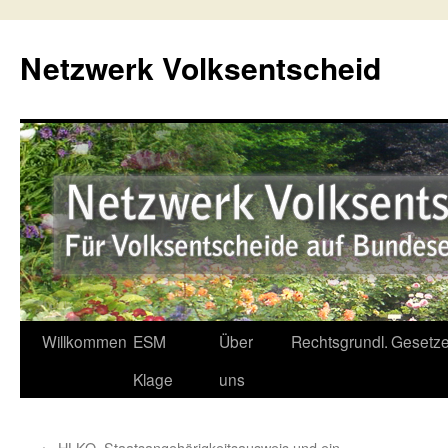
Netzwerk Volksentscheid
Willkommen
ESM
Über
Rechtsgrundl.
Gesetze
Springe
Klage
uns
zum
Inhalt
←
HLKO, Staatsangehörigkeitsausweis und ein