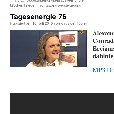
bißchen Frieden nach Zwangsversteigerung
Tagesenergie 76
Publiziert am
16. Juli 2015
von
klaus der Töpfer
Alexan
Conrad
Ereign
dahinte
MP3 Do