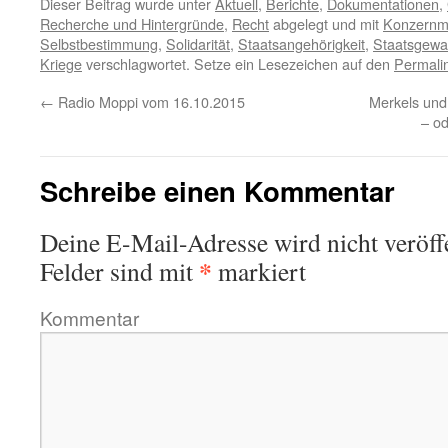
Dieser Beitrag wurde unter
Aktuell
,
Berichte
,
Dokumentationen
,
Recherche und Hintergründe
,
Recht
abgelegt und mit
Konzernm
Selbstbestimmung
,
Solidarität
,
Staatsangehörigkeit
,
Staatsgewa
Kriege
verschlagwortet. Setze ein Lesezeichen auf den
Permali
←
Radio Moppi vom 16.10.2015
Merkels un
– o
Schreibe einen Kommentar
Deine E-Mail-Adresse wird nicht veröffe
*
Felder sind mit
markiert
Kommentar