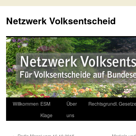
Netzwerk Volksentscheid
Willkommen
ESM
Über
Rechtsgrundl.
Gesetze
Springe
Klage
uns
zum
Inhalt
←
Radio Moppi vom 16.10.2015
Merkels un