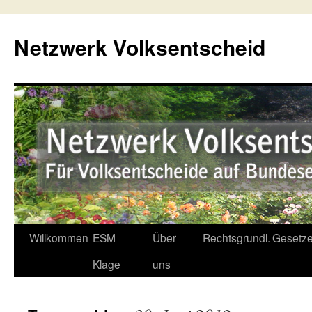
Netzwerk Volksentscheid
Willkommen
ESM
Über
Rechtsgrundl.
Gesetze
Springe
Klage
uns
zum
Inhalt