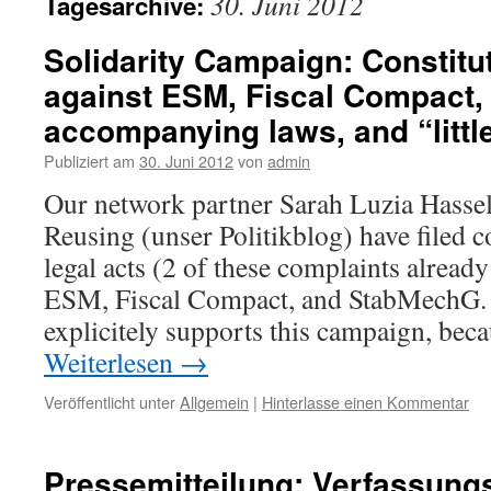
30. Juni 2012
Tagesarchive:
Solidarity Campaign: Constitu
against ESM, Fiscal Compact
accompanying laws, and “littl
Publiziert am
30. Juni 2012
von
admin
Our network partner Sarah Luzia Hasse
Reusing (unser Politikblog) have filed c
legal acts (2 of these complaints already
ESM, Fiscal Compact, and StabMechG.
explicitely supports this campaign, bec
Weiterlesen
→
Veröffentlicht unter
Allgemein
|
Hinterlasse einen Kommentar
Pressemitteilung: Verfassung